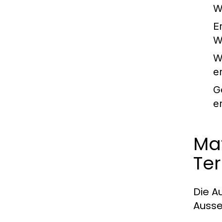
W
E
W
W
e
G
e
Mat
Te
Die A
Ausse