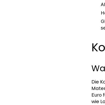
A
H
G
s
Ko
Wa
Die K
Mater
f
Euro
wie L