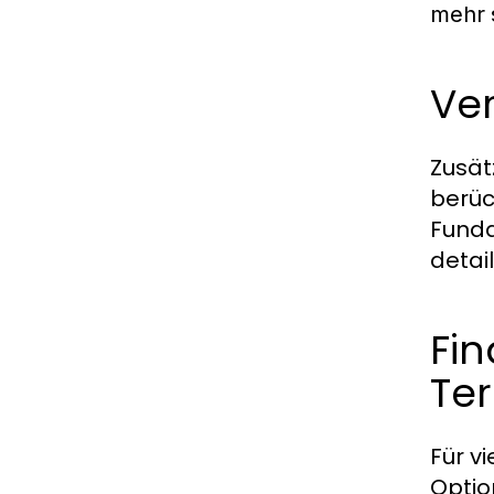
mehr
Ver
Zusät
berüc
Funda
detai
Fin
Te
Für v
Optio