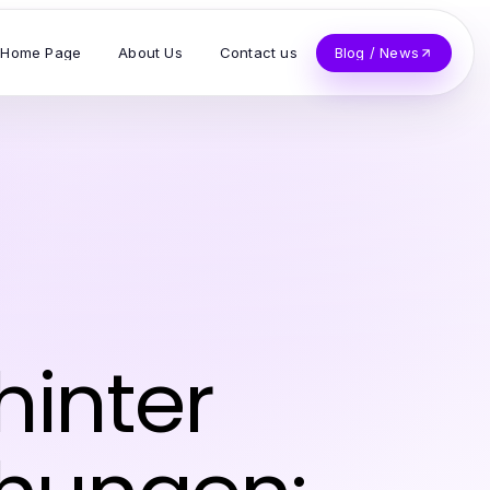
Home Page
About Us
Contact us
Blog / News
hinter