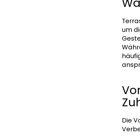
Wa
Terra
um di
Geste
Währe
häufi
anspr
Vor
Zu
Die V
Verbe