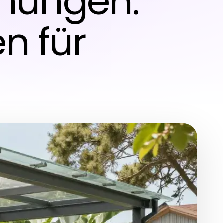
hungen:
n für